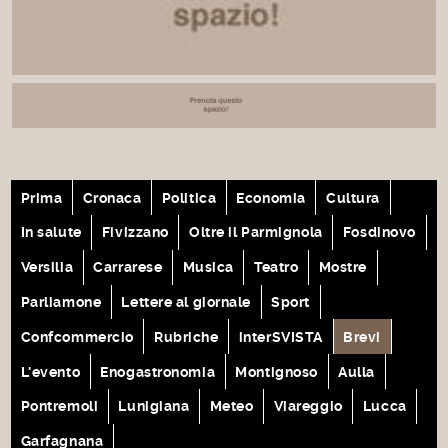
Prima
Cronaca
Politica
Economia
Cultura
In salute
Fivizzano
Oltre il Parmignola
Fosdinovo
Versilia
Carrarese
Musica
Teatro
Mostre
Parliamone
Lettere al giornale
Sport
Confcommercio
Rubriche
interSVISTA
Brevi
L'evento
Enogastronomia
Montignoso
Aulla
Pontremoli
Lunigiana
Meteo
Viareggio
Lucca
Garfagnana