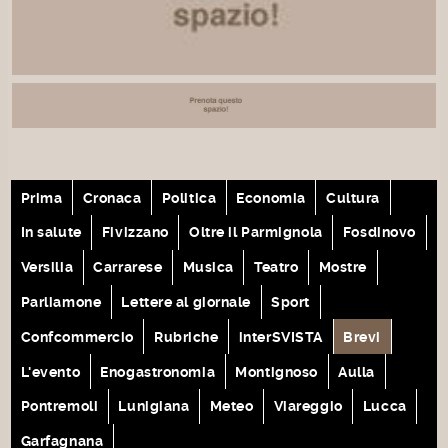
Prima
Cronaca
Politica
Economia
Cultura
In salute
Fivizzano
Oltre il Parmignola
Fosdinovo
Versilia
Carrarese
Musica
Teatro
Mostre
Parliamone
Lettere al giornale
Sport
Confcommercio
Rubriche
interSVISTA
Brevi
L'evento
Enogastronomia
Montignoso
Aulla
Pontremoli
Lunigiana
Meteo
Viareggio
Lucca
Garfagnana