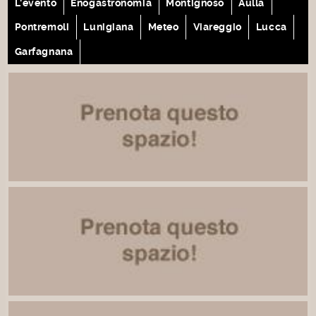
L'evento
Enogastronomia
Montignoso
Aulla
Pontremoli
Lunigiana
Meteo
Viareggio
Lucca
Garfagnana