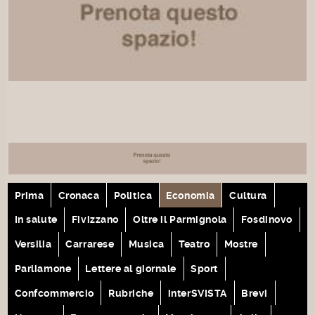
Prima
Cronaca
Politica
Economia
Cultura
In salute
Fivizzano
Oltre il Parmignola
Fosdinovo
Versilia
Carrarese
Musica
Teatro
Mostre
Parliamone
Lettere al giornale
Sport
Confcommercio
Rubriche
interSVISTA
Brevi