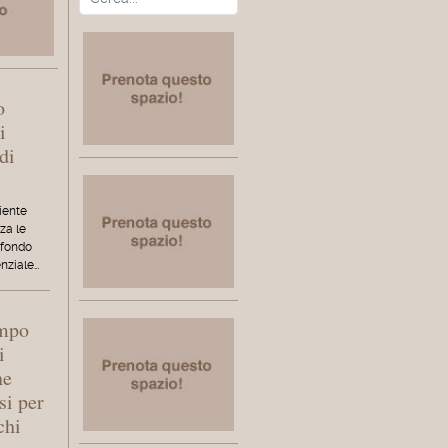
o
i
di
iente
za le
 fondo
enziale…
empo
i
ne
si per
chi