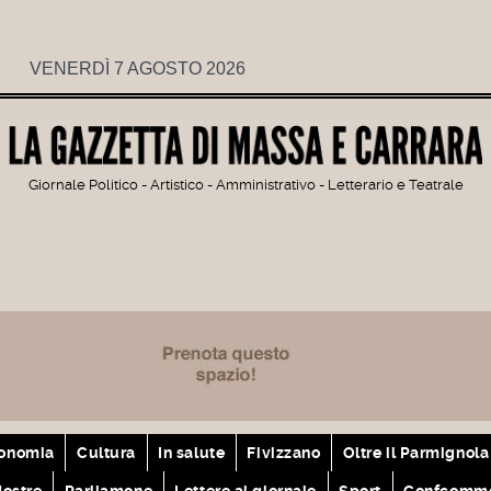
VENERDÌ 7 AGOSTO 2026
Giornale Politico - Artistico - Amministrativo - Letterario e Teatrale
onomia
Cultura
In salute
Fivizzano
Oltre il Parmignola
ostre
Parliamone
Lettere al giornale
Sport
Confcomme