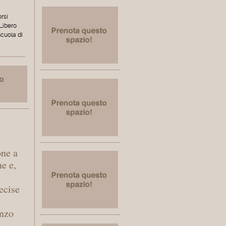
orsi
 Libero
Scuola di
l
one a
ne e,
ecise
enzo