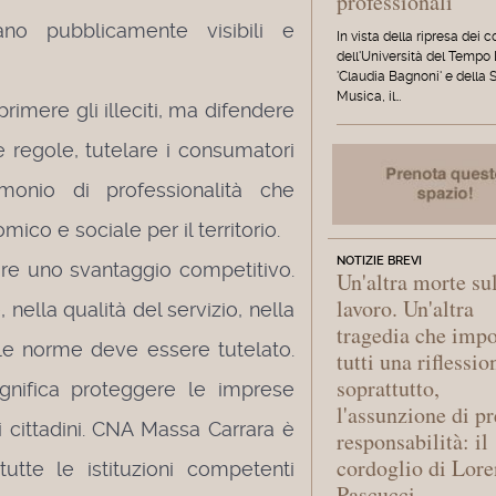
professionali
tano pubblicamente visibili e
In vista della ripresa dei c
dell'Università del Tempo
'Claudia Bagnoni' e della 
Musica, il…
primere gli illeciti, ma difendere
e regole, tutelare i consumatori
monio di professionalità che
co e sociale per il territorio.
NOTIZIE BREVI
are uno svantaggio competitivo.
Un'altra morte su
lavoro. Un'altra
 nella qualità del servizio, nella
tragedia che imp
lle norme deve essere tutelato.
tutti una riflessio
soprattutto,
ignifica proteggere le imprese
l'assunzione di pr
 i cittadini. CNA Massa Carrara è
responsabilità: il
cordoglio di Lor
utte le istituzioni competenti
Pascucci