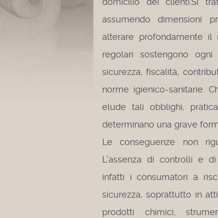
domicilio dei clienti.
Si tr
assumendo dimensioni pr
alterare profondamente il
regolari sostengono ogni 
sicurezza, fiscalità, contribu
norme igienico-sanitarie. 
elude tali obblighi, prati
determinano una grave forma
Le conseguenze non rigu
L'assenza di controlli e di
infatti i consumatori a ris
sicurezza, soprattutto in att
prodotti chimici, strumen