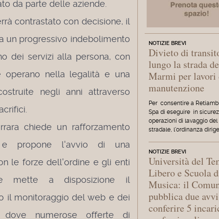
ato da parte delle aziende.
à contrastato con decisione, il
e a un progressivo indebolimento
NOTIZIE BREVI
Divieto di transit
no dei servizi alla persona, con
lungo la strada de
e operano nella legalità e una
Marmi per lavori 
manutenzione
costruite negli anni attraverso
Per consentire a Retiamb
rifici.
Spa di eseguire in sicurez
operazioni di lavaggio del
rara chiede un rafforzamento
stradale, l'ordinanza dirig
lo e propone l'avvio di una
NOTIZIE BREVI
Università del T
n le forze dell'ordine e gli enti
Libero e Scuola d
one mette a disposizione il
Musica: il Comu
pubblica due avvi
so il monitoraggio del web e dei
conferire 5 incari
k, dove numerose offerte di