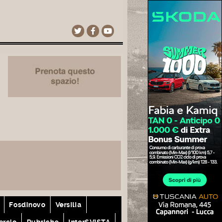
Fosdinovo
Versilia
rcio
Rubriche
interSVISTA