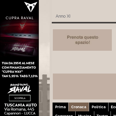
Anno XI
Prima
Cronaca
Politica
Ec
Carrarese
Musica
Teatro
M