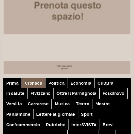
Prima
Cronaca
Politica
Economia
Cultura
In salute
Fivizzano
Oltre il Parmignola
Fosdinovo
Versilia
Carrarese
Musica
Teatro
Mostre
Parliamone
Lettere al giornale
Sport
Confcommercio
Rubriche
interSVISTA
Brevi