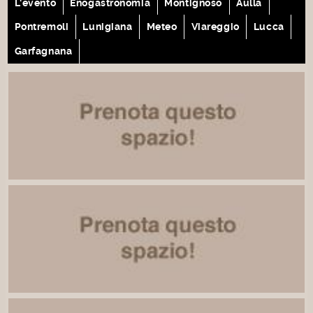
L'evento
Enogastronomia
Montignoso
Aulla
Pontremoli
Lunigiana
Meteo
Viareggio
Lucca
Garfagnana