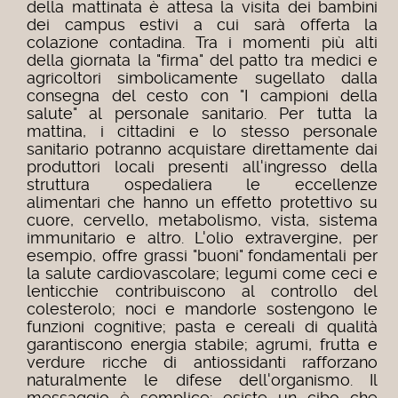
della mattinata è attesa la visita dei bambini
dei campus estivi a cui sarà offerta la
colazione contadina. Tra i momenti più alti
della giornata la "firma" del patto tra medici e
agricoltori simbolicamente sugellato dalla
consegna del cesto con "I campioni della
salute" al personale sanitario. Per tutta la
mattina, i cittadini e lo stesso personale
sanitario potranno acquistare direttamente dai
produttori locali presenti all'ingresso della
struttura ospedaliera le eccellenze
alimentari che hanno un effetto protettivo su
cuore, cervello, metabolismo, vista, sistema
immunitario e altro. L'olio extravergine, per
esempio, offre grassi "buoni" fondamentali per
la salute cardiovascolare; legumi come ceci e
lenticchie contribuiscono al controllo del
colesterolo; noci e mandorle sostengono le
funzioni cognitive; pasta e cereali di qualità
garantiscono energia stabile; agrumi, frutta e
verdure ricche di antiossidanti rafforzano
naturalmente le difese dell'organismo. Il
messaggio è semplice: esiste un cibo che