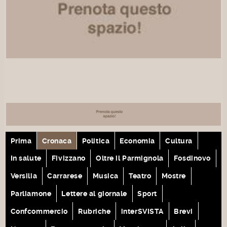
Prima
Cronaca
Politica
Economia
Cultura
In salute
Fivizzano
Oltre il Parmignola
Fosdinovo
Versilia
Carrarese
Musica
Teatro
Mostre
Parliamone
Lettere al giornale
Sport
Confcommercio
Rubriche
interSVISTA
Brevi