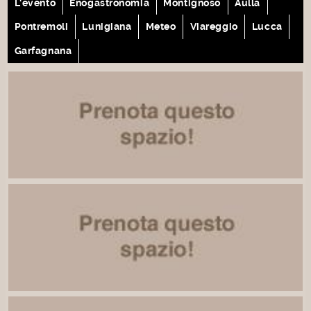
L'evento
Enogastronomia
Montignoso
Aulla
Pontremoli
Lunigiana
Meteo
Viareggio
Lucca
Garfagnana