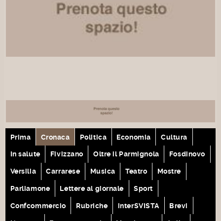
Prima
Cronaca
Politica
Economia
Cultura
In salute
Fivizzano
Oltre il Parmignola
Fosdinovo
Versilia
Carrarese
Musica
Teatro
Mostre
Parliamone
Lettere al giornale
Sport
Confcommercio
Rubriche
interSVISTA
Brevi