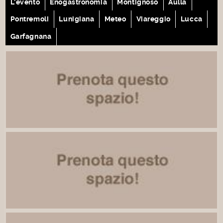
L'evento
Enogastronomia
Montignoso
Aulla
Pontremoli
Lunigiana
Meteo
Viareggio
Lucca
Garfagnana