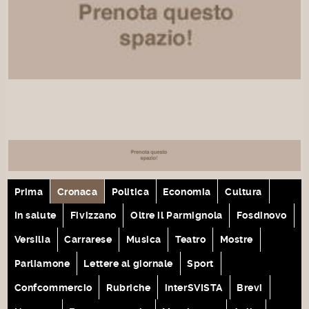
Prima
Cronaca
Politica
Economia
Cultura
In salute
Fivizzano
Oltre il Parmignola
Fosdinovo
Versilia
Carrarese
Musica
Teatro
Mostre
Parliamone
Lettere al giornale
Sport
Confcommercio
Rubriche
interSVISTA
Brevi