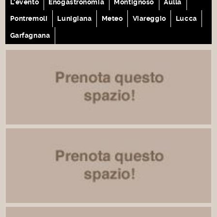
L'evento
Enogastronomia
Montignoso
Aulla
Pontremoli
Lunigiana
Meteo
Viareggio
Lucca
Garfagnana