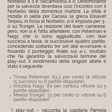
Norbello a 2 e Valcamonica a 0. Determinante
per la salvezza diventava così l’incontro con il
Norbello della domenica mattina. La sfida è
iniziata in salita per Carrara: la greca Elisavet
Terpou, in forza al Norbello, si è imposta per 3-
0 su Trungel. La reazione del team carrarese,
però, non si è fatta attendere, con Peterman e
Nagy che si sono aggiudicate, con due
successi a testa, le successive quattro partite,
concedendo soltanto tre set alle avversarie e
fissando il punteggio finale sul 4-1, risultato
che ha garantito la salvezza.
Al termine dei
play-out, il rendimento delle singole atlete è
stato il seguente:
Timea Peterman: 83,3 per cento di vittorie
(5 successi su 6 partite disputate);
Krisztina Nagy: 80 per cento(4 vittorie su 5
partite disputate);
Mirella Trungel: 33 per cento (2 vittorie su 6
partite disputate).
“I play-out – racconta la capitana Pamela