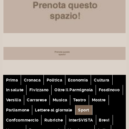
Prima
Cronaca
Politica
Economia
Cultura
In salute
Fivizzano
Oltre il Parmignola
Fosdinovo
Versilia
Carrarese
Musica
Teatro
Mostre
Parliamone
Lettere al giornale
Sport
Confcommercio
Rubriche
interSVISTA
Brevi