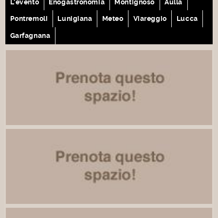
L'evento
Enogastronomia
Montignoso
Aulla
Pontremoli
Lunigiana
Meteo
Viareggio
Lucca
Garfagnana