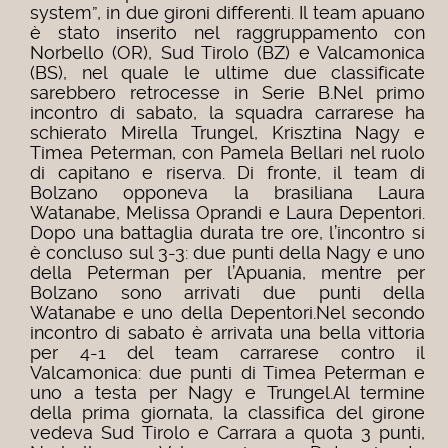
system”, in due gironi differenti. Il team apuano
è stato inserito nel raggruppamento con
Norbello (OR), Sud Tirolo (BZ) e Valcamonica
(BS), nel quale le ultime due classificate
sarebbero retrocesse in Serie B.
Nel primo
incontro di sabato, la squadra carrarese ha
schierato Mirella Trungel, Krisztina Nagy e
Timea Peterman, con Pamela Bellari nel ruolo
di capitano e riserva. Di fronte, il team di
Bolzano opponeva la brasiliana Laura
Watanabe, Melissa Oprandi e Laura Depentori.
Dopo una battaglia durata tre ore, l’incontro si
è concluso sul 3-3: due punti della Nagy e uno
della Peterman per l’Apuania, mentre per
Bolzano sono arrivati due punti della
Watanabe e uno della Depentori.
Nel secondo
incontro di sabato è arrivata una bella vittoria
per 4-1 del team carrarese contro il
Valcamonica: due punti di Timea Peterman e
uno a testa per Nagy e Trungel.
Al termine
della prima giornata, la classifica del girone
vedeva Sud Tirolo e Carrara a quota 3 punti,