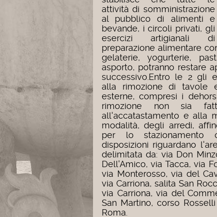
attività di somministrazione
al pubblico di alimenti e
bevande, i circoli privati, gli
esercizi artigianali di
preparazione alimentare co
gelaterie, yogurterie, pas
asporto, potranno restare ap
successivo.
Entro le 2 gli 
alla rimozione di tavole 
esterne, compresi i dehors
rimozione non sia fatt
all'accatastamento e alla 
modalità, degli arredi, af
per lo stazionamento ol
disposizioni riguardano l'ar
delimitata da: via Don Minz
Dell'Amico, via Tacca, via F
via Monterosso, via del Cav
via Carriona, salita San Roc
via Carriona, via del Commer
San Martino, corso Rosselli
Roma.