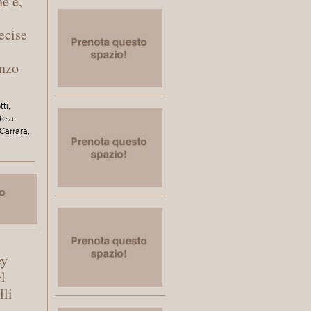
ne e,
ecise
enzo
tti,
te a
Carrara,
ey
l
lli