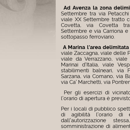
Ad Avenza la zona delimi
Settembre tra via Petacchi
viale XX Settembre tratto 
Covetta, via Covetta tr
Settembre e via Carriona e v
sottopasso ferroviario.
A Marina l'area delimitata
viale Zaccagna, viale delle 
viale da Verrazzano, viale
Marinai d'Italia, viale V
stabilimenti balneari, via 
Sarzana, via Comano, via B
via Ca' Marchetti, via Pontrem
Per gli esercizi di vicina
l'orario di apertura è previsto
Per i locali di pubblico spe
di agibilità l'orario di
dall'autorizzazione ste
somministrazione di aliment