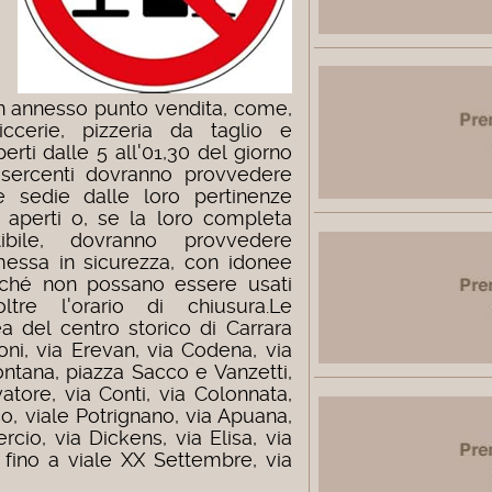
n annesso punto vendita, come,
ticcerie, pizzeria da taglio e
erti dalle 5 all'01,30 del giorno
esercenti dovranno provvedere
e sedie dalle loro pertinenze
 aperti o, se la loro completa
ibile, dovranno provvedere
messa in sicurezza, con idonee
finché non possano essere usati
tre l'orario di chiusura.
Le
ea del centro storico di Carrara
oni, via Erevan, via Codena, via
ontana, piazza Sacco e Vanzetti,
atore, via Conti, via Colonnata,
co, viale Potrignano, via Apuana,
cio, via Dickens, via Elisa, via
 fino a viale XX Settembre, via