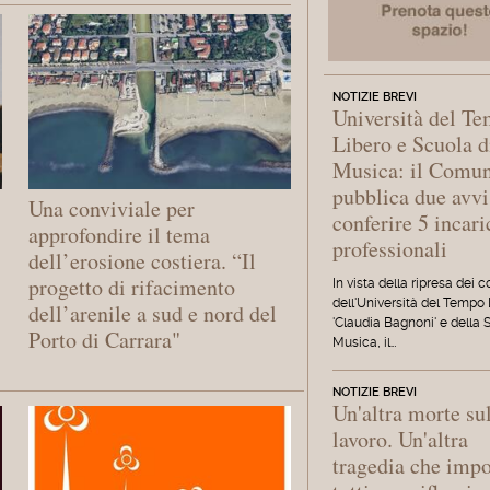
NOTIZIE BREVI
Università del T
Libero e Scuola d
Musica: il Comu
pubblica due avvi
Una conviviale per
conferire 5 incari
approfondire il tema
professionali
dell’erosione costiera. “Il
progetto di rifacimento
In vista della ripresa dei c
dell'Università del Tempo
dell’arenile a sud e nord del
'Claudia Bagnoni' e della 
Porto di Carrara"
Musica, il…
NOTIZIE BREVI
Un'altra morte su
lavoro. Un'altra
tragedia che imp