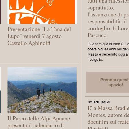
tutti una riflessio
soprattutto,
l'assunzione di pr
responsabilità: il
cordoglio di Lor
Presentazione "La Tana del
Pascucci
Lupo" venerdì 7 agosto
Castello Aghinolfi
"Alla famiglia di Aldo Gullo
operaio di 44 anni residen
Massa e deceduto oggi a 
rivolgo le…
NOTIZIE BREVI
E' a Massa Bradl
Montes, autore de
Il Parco delle Alpi Apuane
docufilm sui frate
presenta il calendario di
Piccirilli