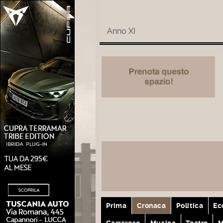
Anno XI
Prima
Cronaca
Politica
Ec
Carrarese
Musica
Teatro
M