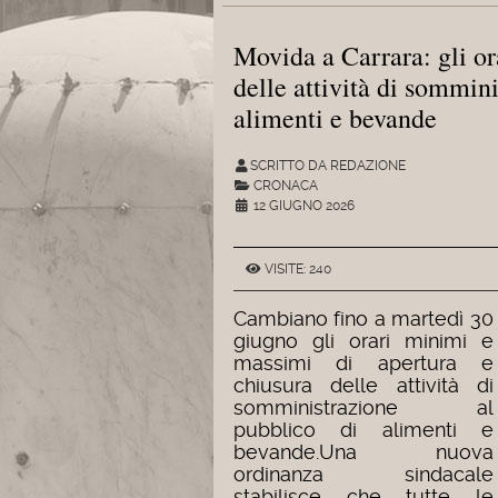
Movida a Carrara: gli or
delle attività di sommin
alimenti e bevande
SCRITTO DA REDAZIONE
CRONACA
12 GIUGNO 2026
VISITE: 240
Cambiano fino a martedì 30
giugno gli orari minimi e
massimi di apertura e
chiusura delle attività di
somministrazione al
pubblico di alimenti e
bevande.
Una nuova
ordinanza sindacale
stabilisce che tutte le