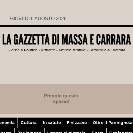
GIOVEDÌ 6 AGOSTO 2026
Giornale Politico - Artistico - Amministrativo - Letterario e Teatrale
onomia
Cultura
In salute
Fivizzano
Oltre il Parmignola
ostre
Parliamone
Lettere al giornale
Sport
Confcomme