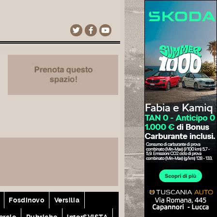
Fosdinovo
Versilia
rcio
Rubriche
interSVISTA