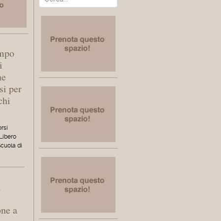
empo
i
ne
si per
chi
orsi
 Libero
Scuola di
l
one a