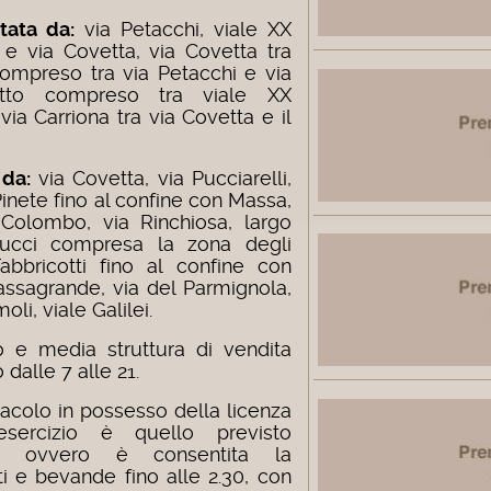
tata da:
via Petacchi, viale XX
 e via Covetta, via Covetta tra
compreso tra via Petacchi e via
atto compreso tra viale XX
ia Carriona tra via Covetta e il
 da:
via Covetta, via Pucciarelli,
Pinete fino al confine con Massa,
 Colombo, via Rinchiosa, largo
espucci compresa la zona degli
Fabbricotti fino al confine con
assagrande, via del Parmignola,
oli, viale Galilei.
to e media struttura di vendita
 dalle 7 alle 21.
ttacolo in possesso della licenza
 esercizio è quello previsto
ssa, ovvero è consentita la
i e bevande fino alle 2.30, con